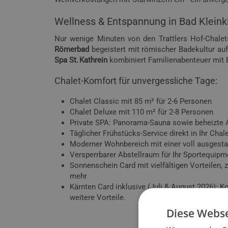
Wellness & Entspannung in Bad Klein
Nur wenige Minuten von den Trattlers Hof-Chalet
Römerbad
begeistert mit römischer Badekultur a
Spa St. Kathrein
kombiniert Familienabenteuer mit 
Chalet-Komfort für unvergessliche Tage:
Chalet Classic mit 85 m² für 2-6 Personen
Chalet Deluxe mit 110 m² für 2-8 Personen
Private SPA: Panorama-Sauna sowie beheizte 
Täglicher Frühstücks-Service direkt in Ihr Cha
Moderner Wohnbereich mit einer voll ausgest
Versperrbarer Abstellraum für Ihr Sportequipm
Sonnenschein Card mit vielfältigen Vorteilen,
mehr
Kärnten Card inklusive (Juli & August 2026): 
weitere Vorteile.
Diese Webse