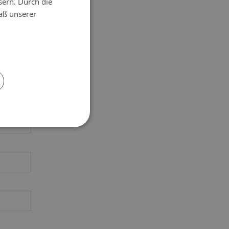
sern. Durch die
äß unserer