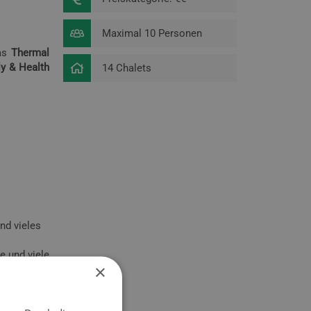
Maximal 10 Personen
Das
Thermal
y & Health
14 Chalets
nd vieles
e und viele
×