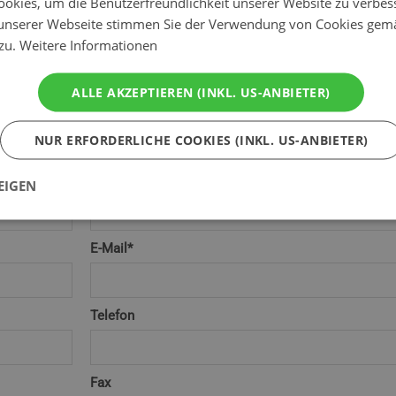
okies, um die Benutzerfreundlichkeit unserer Website zu verbes
unserer Webseite stimmen Sie der Verwendung von Cookies gem
 zu.
Weitere Informationen
Abreise*
ALLE AKZEPTIEREN (INKL. US-ANBIETER)
Anzahl der Kinder
NUR ERFORDERLICHE COOKIES (INKL. US-ANBIETER)
Land*
EIGEN
E-Mail*
Telefon
Fax