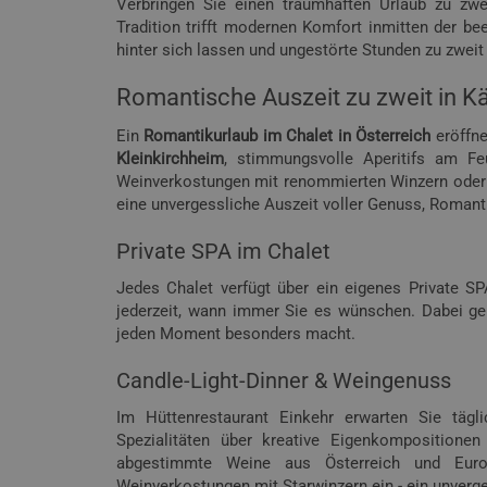
Verbringen Sie einen traumhaften Urlaub zu zw
Tradition trifft modernen Komfort inmitten der be
hinter sich lassen und ungestörte Stunden zu zwei
Romantische Auszeit zu zweit in K
Ein
Romantikurlaub im Chalet in Österreich
eröffne
Kleinkirchheim
, stimmungsvolle Aperitifs am F
Weinverkostungen mit renommierten Winzern oder
eine unvergessliche Auszeit voller Genuss, Romanti
Private SPA im Chalet
Jedes Chalet verfügt über ein eigenes Private 
jederzeit, wann immer Sie es wünschen. Dabei ge
jeden Moment besonders macht.
Candle-Light-Dinner & Weingenuss
Im Hüttenrestaurant Einkehr erwarten Sie tägl
Spezialitäten über kreative Eigenkomposition
abgestimmte Weine aus Österreich und Euro
Weinverkostungen mit Starwinzern ein - ein unverg