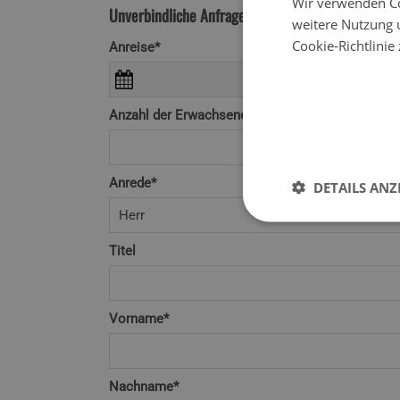
Wir verwenden Co
Unverbindliche Anfrage
weitere Nutzung 
Cookie-Richtlinie
Anreise*
Anzahl der Erwachsenen*
Anrede*
DETAILS ANZ
Titel
Vorname*
Nachname*