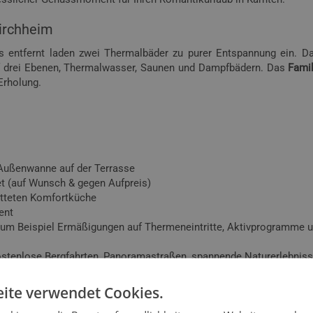
kirchheim
s entfernt laden zwei Thermalbäder zu purer Entspannung ein. 
uf drei Ebenen, Thermalwasser, Saunen und Dampfbädern. Das
Famil
Erholung.
Außenwanne auf der Terrasse
let (auf Wunsch & gegen Aufpreis)
atteten Komfortküche
ent
 zum Beispiel Ermäßigungen auf Thermeneintritte, Aktivprogramme u
Kostenlose Bergfahrten, Panoramastraßen, spannende Naturerlebniss
ite verwendet Cookies.