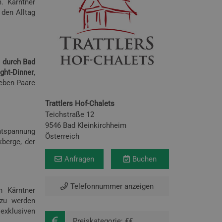
. Kärntner
 den Alltag
n durch Bad
ght-Dinner
,
leben Paare
Trattlers Hof-Chalets
Teichstraße 12
9546 Bad Kleinkirchheim
ntspannung
Österreich
berge, der
Anfragen
Buchen
Telefonnummer anzeigen
n Kärntner
azu werden
xklusiven
Preiskategorie: €€