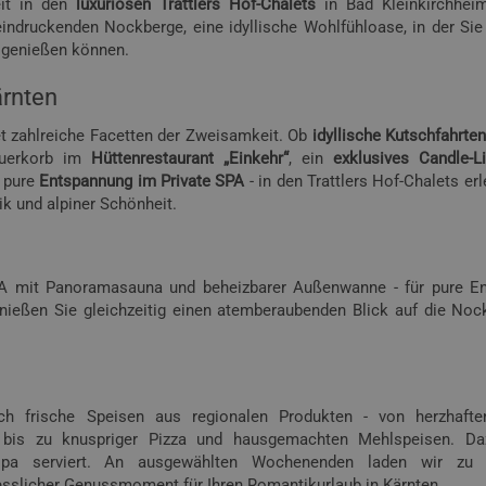
eit in den
luxuriösen Trattlers Hof-Chalets
in Bad Kleinkirchheim
eindruckenden Nockberge, eine idyllische Wohlfühloase, in der Sie
t genießen können.
ärnten
t zahlreiche Facetten der Zweisamkeit. Ob
idyllische Kutschfahrte
euerkorb im
Hüttenrestaurant „Einkehr“
, ein
exklusives Candle-Li
 pure
Entspannung im Private SPA
- in den Trattlers Hof-Chalets er
k und alpiner Schönheit.
SPA mit Panoramasauna und beheizbarer Außenwanne - für pure E
nießen Sie gleichzeitig einen atemberaubenden Blick auf die Nock
ich frische Speisen aus regionalen Produkten - von herzhafte
en bis zu knuspriger Pizza und hausgemachten Mehlspeisen. D
pa serviert. An ausgewählten Wochenenden laden wir zu e
esslicher Genussmoment für Ihren Romantikurlaub in Kärnten.